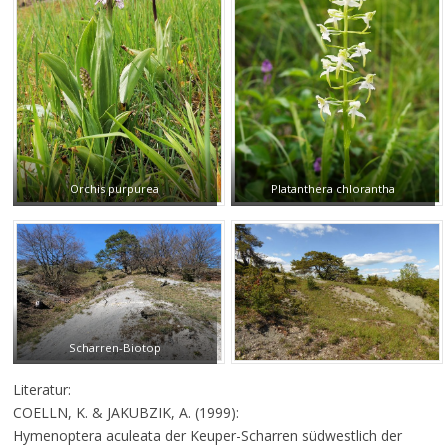
Orchis purpurea
Platanthera chlorantha
Scharren-Biotop
Literatur:
COELLN, K. & JAKUBZIK, A. (1999):
Hymenoptera aculeata der Keuper-Scharren südwestlich der