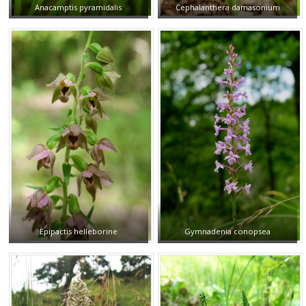
Anacamptis pyramidalis
Cephalanthera damasonium
Epipactis helleborine
Gymnadenia conopsea