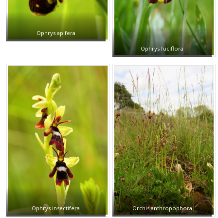
Ophrys apifera
Ophrys fuciflora
Ophrys insectifera
Orchis anthropophora