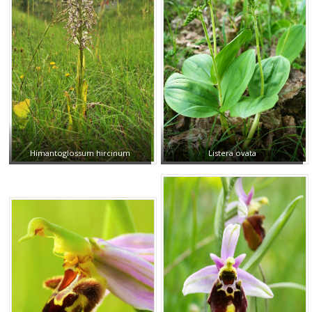
Himantoglossum hircinum
Listera ovata