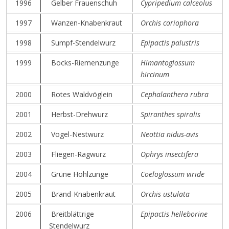
1996
Gelber Frauenschuh
Cypripedium calceolus
1997
Wanzen-Knabenkraut
Orchis coriophora
1998
Sumpf-Stendelwurz
Epipactis palustris
1999
Bocks-Riemenzunge
Himantoglossum
hircinum
2000
Rotes Waldvöglein
Cephalanthera rubra
2001
Herbst-Drehwurz
Spiranthes spiralis
2002
Vogel-Nestwurz
Neottia nidus-avis
2003
Fliegen-Ragwurz
Ophrys insectifera
2004
Grüne Hohlzunge
Coeloglossum viride
2005
Brand-Knabenkraut
Orchis ustulata
2006
Breitblättrige
Epipactis helleborine
Stendelwurz