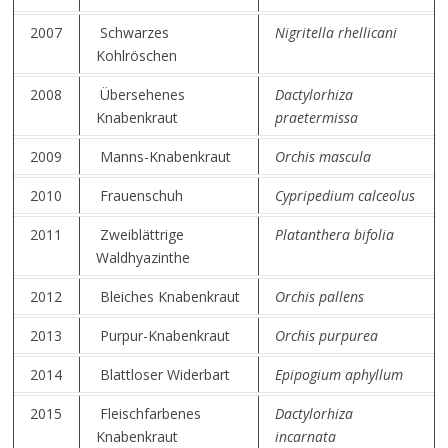
2007
Schwarzes
Nigritella rhellicani
Kohlröschen
2008
Übersehenes
Dactylorhiza
Knabenkraut
praetermissa
2009
Manns-Knabenkraut
Orchis mascula
2010
Frauenschuh
Cypripedium calceolus
2011
Zweiblättrige
Platanthera bifolia
Waldhyazinthe
2012
Bleiches Knabenkraut
Orchis pallens
2013
Purpur-Knabenkraut
Orchis purpurea
2014
Blattloser Widerbart
Epipogium aphyllum
2015
Fleischfarbenes
Dactylorhiza
Knabenkraut
incarnata