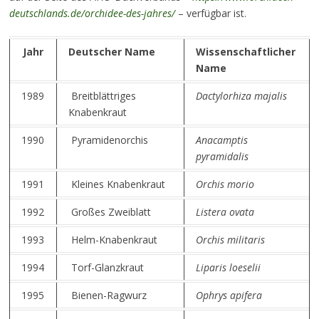
deutschlands.de/orchidee-des-jahres/
– verfügbar ist.
Jahr
Deutscher Name
Wissenschaftlicher
Name
1989
Breitblättriges
Dactylorhiza majalis
Knabenkraut
1990
Pyramidenorchis
Anacamptis
pyramidalis
1991
Kleines Knabenkraut
Orchis morio
1992
Großes Zweiblatt
Listera ovata
1993
Helm-Knabenkraut
Orchis militaris
1994
Torf-Glanzkraut
Liparis loeselii
1995
Bienen-Ragwurz
Ophrys apifera