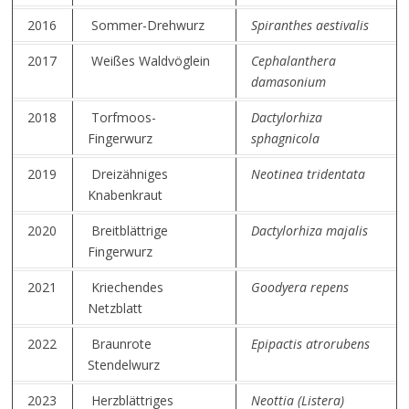
2016
Sommer-Drehwurz
Spiranthes aestivalis
2017
Weißes Waldvöglein
Cephalanthera
damasonium
2018
Torfmoos-
Dactylorhiza
Fingerwurz
sphagnicola
2019
Dreizähniges
Neotinea tridentata
Knabenkraut
2020
Breitblättrige
Dactylorhiza majalis
Fingerwurz
2021
Kriechendes
Goodyera repens
Netzblatt
2022
Braunrote
Epipactis atrorubens
Stendelwurz
2023
Herzblättriges
Neottia (Listera)