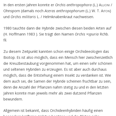
In den ersten Jahren konnte er
Orchis anthropophora
(L.)
Allioni
/
Ohnsporn (damals noch
Aceras anthropophorum
(L.) W. T.
Aiton
)
und
Orchis militaris
L. / Helmknabenkraut nachweisen.
1980 tauchte dann die Hybride zwischen diesen beiden Arten auf
(H. Hoffmann 1983 ). Sie trägt den Namen
Orchis
×
spuria
Rchb.
fil.
Zu diesem Zeitpunkt kannten schon einige Orchideeologen das
Biotop. Es ist also möglich, dass ein Mensch hier zwischenzeitlich
die Kreuzbestäubung vorgenommen hat, um einen sehr schönen
und seltenen Hybriden zu erzeugen. Es ist aber auch durchaus
möglich, dass die Entstehung einem Insekt zu verdanken ist. Wie
dem auch sei, die Samen der Hybride scheinen fruchtbar zu sein,
denn die Anzahl der Pflanzen nahm stetig zu und in den letzten
Jahren konnte man jeweils mehr als zwei dutzend Pflanzen
bewundern.
Allgemein ist bekannt, dass Orchideenhybriden häufig einen