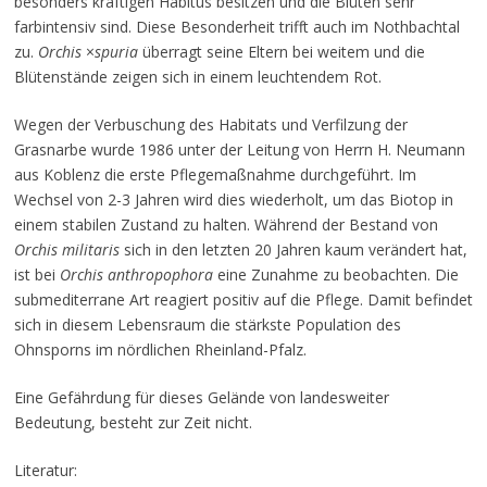
besonders kräftigen Habitus besitzen und die Blüten sehr
farbintensiv sind. Diese Besonderheit trifft auch im Nothbachtal
zu.
Orchis
×
spuria
überragt seine Eltern bei weitem und die
Blütenstände zeigen sich in einem leuchtendem Rot.
Wegen der Verbuschung des Habitats und Verfilzung der
Grasnarbe wurde 1986 unter der Leitung von Herrn H. Neumann
aus Koblenz die erste Pflegemaßnahme durchgeführt. Im
Wechsel von 2-3 Jahren wird dies wiederholt, um das Biotop in
einem stabilen Zustand zu halten. Während der Bestand von
Orchis militaris
sich in den letzten 20 Jahren kaum verändert hat,
ist bei
Orchis anthropophora
eine Zunahme zu beobachten. Die
submediterrane Art reagiert positiv auf die Pflege. Damit befindet
sich in diesem Lebensraum die stärkste Population des
Ohnsporns im nördlichen Rheinland-Pfalz.
Eine Gefährdung für dieses Gelände von landesweiter
Bedeutung, besteht zur Zeit nicht.
Literatur: