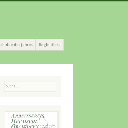
chidee des Jahres
Begleitflora
Suchen