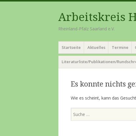
Arbeitskreis 
Rheinland-Pfalz Saarland e.V.
Menü
Zum
Startseite
Aktuelles
Termine
Inhalt
springen
Literaturliste/Publikationen/Rundsch
Es konnte nichts g
Wie es scheint, kann das Gesuchte
Suchen